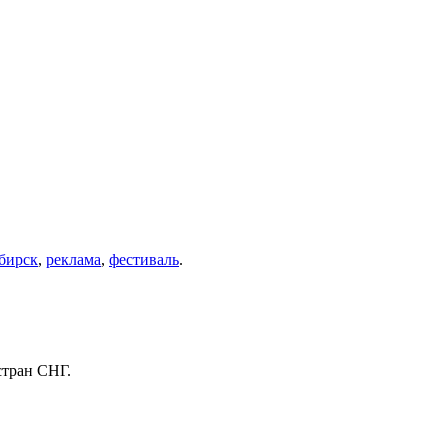
бирск
,
реклама
,
фестиваль
.
стран СНГ.