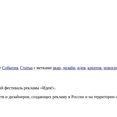
е
События
,
Статьи
с метками
акар
,
дизайн
,
идея
,
креатив
,
новоси
ый фестиваль рекламы «Идея!».
в и дизайнеров, создающих рекламу в России и на территории 