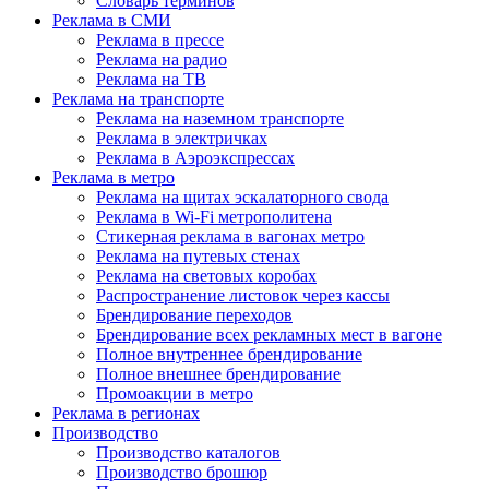
Словарь терминов
Реклама в СМИ
Реклама в прессе
Реклама на радио
Реклама на ТВ
Реклама на транспорте
Реклама на наземном транспорте
Реклама в электричках
Реклама в Аэроэкспрессах
Реклама в метро
Реклама на щитах эскалаторного свода
Реклама в Wi-Fi метрополитена
Стикерная реклама в вагонах метро
Реклама на путевых стенах
Реклама на световых коробах
Распространение листовок через кассы
Брендирование переходов
Брендирование всех рекламных мест в вагоне
Полное внутреннее брендирование
Полное внешнее брендирование
Промоакции в метро
Реклама в регионах
Производство
Производство каталогов
Производство брошюр