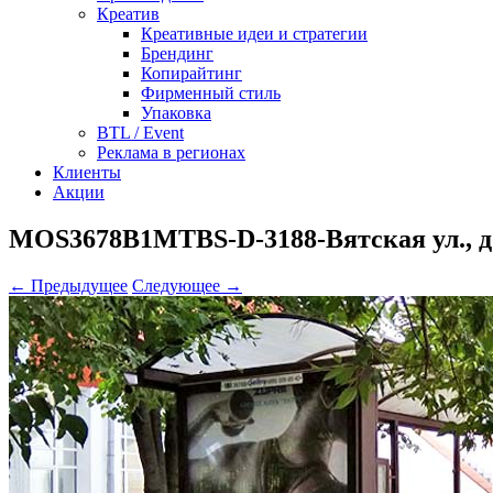
Креатив
Креативные идеи и стратегии
Брендинг
Копирайтинг
Фирменный стиль
Упаковка
BTL / Event
Реклама в регионах
Клиенты
Акции
MOS3678B1MTBS-D-3188-Вятская ул., д. 4
← Предыдущее
Следующее →