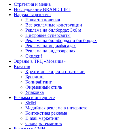
Стратегия и медиа
Исследование BRAND LIFT
Наружная реклама
Наша технология
Все рекламные конструкции
Реклама на билбордах 3х6 м
Цифровые суперсайты
Реклама на биллбордах и бигбордах
Реклама на медиафасадах
Реклама на видеоэкранах
Скидки!
Экраны в ТРЦ «Мозаика»
Креатив
Креативные идеи и стратегии
Брендинг
Копирайтинг
Фирменный стиль
Упаковка
Реклама в интернете
SMM
Медийная реклама в интернете
Контекстная реклама
E-mail маркетинг
Словарь терминов
Реклама в СМИ