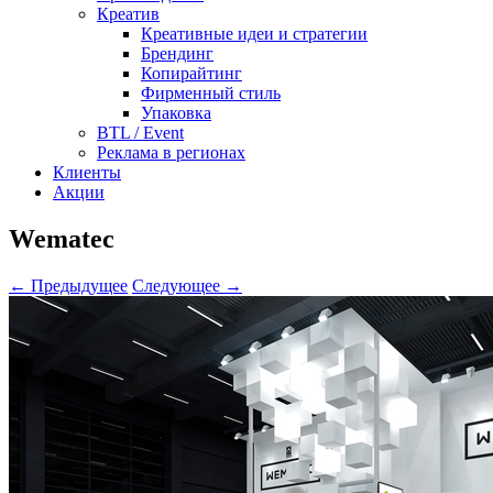
Креатив
Креативные идеи и стратегии
Брендинг
Копирайтинг
Фирменный стиль
Упаковка
BTL / Event
Реклама в регионах
Клиенты
Акции
Wematec
← Предыдущее
Следующее →