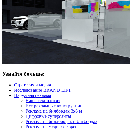
Узнайте больше:
Стратегия и медиа
Исследование BRAND LIFT
Наружная реклама
Наша технология
Все рекламные конструкции
Реклама на билбордах 3х6 м
Цифровые суперсайты
Реклама на биллбордах и бигбордах
Реклама на медиафасадах