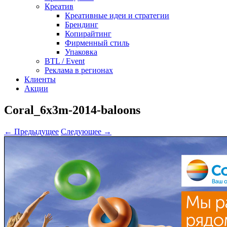
Креатив
Креативные идеи и стратегии
Брендинг
Копирайтинг
Фирменный стиль
Упаковка
BTL / Event
Реклама в регионах
Клиенты
Акции
Coral_6x3m-2014-baloons
← Предыдущее
Следующее →