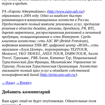
туров в кредит.
РА «Европа Адвертайзинг» (
http://www.euro-adv.ru/
)
образовано в 2004 году. Одно из наиболее быстро
развивающихся коммуникационных агентств в России.
Предоставляет полный комплекс рекламных услуг, предлагая
решения в области дизайна, рекламы, брендинга,
PR
,
BTL
,
директ-маркетинга, распространения рекламной и печатной
продукции, позиционирования в сети Интернет. Среди
клиентов агентства: сеть АЗС BP (British Petroleum),
нефтяная компания ТНК-ВР, цифровой центр «ИОН», сеть
магазинов «Хоум Центр», туроператоры
TEZ
TOUR
,
Mostravel
, VKO TRAVEL, ANEX TOUR, DSBW-TOUR, Ascent
Travel, Туральянс, РВБ Алеан, Капитал Тур, Национальный
Туристический Дом Франции, Мальтийское Управление по
Туризму, Польская Туристическая Организация. Агентство
оказывает полный цикл услуг и обладает собственной
полиграфической базой (
http://print.euro-adv.ru/
).
←
Назад
→
Вперед
Добавить комментарий
Ваш адрес email не будет опубликован.
Обязательные поля