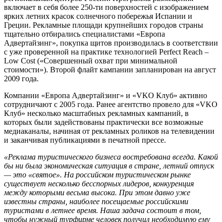
включает в себя более 250-ти поверхностей с изображением
ярких летних красок солнечного побережья Испании и
Греции. Рекламные площади крупнейших городов страны
тщательно отбирались специалистами «Европа
Адвертайзинг», покупка щитов производилась в соответствии
с уже проверенной на практике технологией Perfect Reach –
Low Cost («Совершенный охват при минимальной
стоимости»). Второй флайт кампании запланирован на август
2009 года.
Компании «Европа Адвертайзинг» и «VKO Клуб» активно
сотрудничают с 2005 года. Ранее агентство провело для «VKO
Клуб» несколько масштабных рекламных кампаний, в
которых были задействованы практически все возможные
медиаканалы, начиная от рекламных роликов на телевидении
и заканчивая публикациями в печатной прессе.
«Реклама туристического бизнеса востребована всегда. Какой
бы ни была экономическая ситуация в стране, летний отпуск
— это «святое». На российском туристическом рынке
существует несколько бесспорных лидеров, конкуренция
между которыми весьма высока. При этом давно уже
известны страны, наиболее посещаемые российскими
туристами в летнее время. Наша задача состоит в том,
чтобы нужный турфирме человек получил необходимую ему