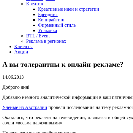
Креатив
Креативные идеи и стратегии
Брендинг
Копирайтинг
Фирменный стиль
Упаковка
BTL / Event
Реклама в регионах
Клиенты
Акции
А вы толерантны к онлайн-рекламе?
14.06.2013
Доброго дня!
Добавлю немного аналитической информации в ваш пятничный
Ученые из Австралии
провели исследования на тему рекламной
Оказалось, что реклама на телевидении, длящаяся в общей су
сочли «весьма навязчивыми».
Но ведь раньше-то вообще считалос