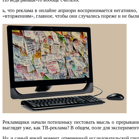
ь, что реклама в онлайне априори воспринимается негативно, 
«вторжениям», главное, чтобы они случались пореже и не был
Рекламщики начали потихоньку пестовать мысль о прерывани
выглядят уже, как ТВ-реклама? В общем, поле для эксперимент
Ну, и самый яркий момент, отмеченный исследовательской гру