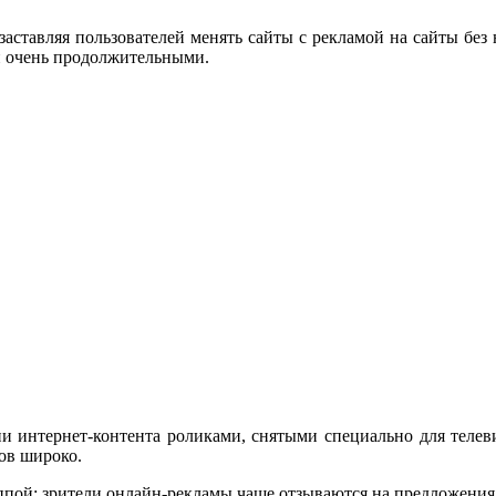
заставляя пользователей менять сайты с рекламой на сайты без
и очень продолжительными.
и интернет-контента роликами, снятыми специально для телеви
ов широко.
ппой: зрители онлайн-рекламы чаще отзываются на предложения 