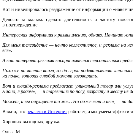
Вот и нивелировалось раздражение от информации о «навязчив
Дело-то за малым: сделать длительность и частоту показ
в подтверждение.
Интересная информация к размышлению, однако. Начинаю копат
Для меня телевидение — нечто коллективное, и реклама на н
все».
А вот интернет-реклама воспринимается персональным предло
Похоже на чтение книги, когда герои подхватывают «тональн
на полке, готовая в любой момент заговорить.
Вот и онлайн-реклама предлагает уникальный товар или услу
Ладно, я рядом», — и таргетинг по полу, возрасту и месту не д
Может, и вы ощущаете то же… Но даже если и нет, — на дан
Важно, что
реклама в Интернет
работает, а мы умеем эффективн
Хороших выходных, друзья.
Ольга М.