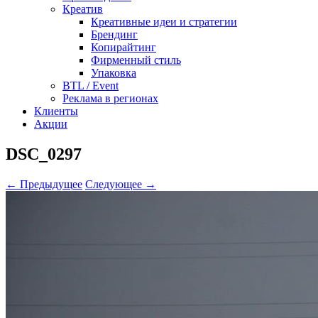
Креатив
Креативные идеи и стратегии
Брендинг
Копирайтинг
Фирменный стиль
Упаковка
BTL / Event
Реклама в регионах
Клиенты
Акции
DSC_0297
← Предыдущее
Следующее →