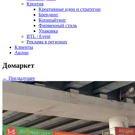
Креатив
Креативные идеи и стратегии
Брендинг
Копирайтинг
Фирменный стиль
Упаковка
BTL / Event
Реклама в регионах
Клиенты
Акции
Домаркет
← Предыдущее