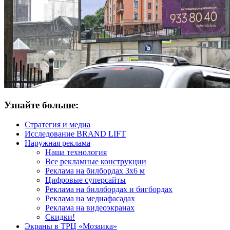
Узнайте больше:
Стратегия и медиа
Исследование BRAND LIFT
Наружная реклама
Наша технология
Все рекламные конструкции
Реклама на билбордах 3х6 м
Цифровые суперсайты
Реклама на биллбордах и бигбордах
Реклама на медиафасадах
Реклама на видеоэкранах
Скидки!
Экраны в ТРЦ «Мозаика»